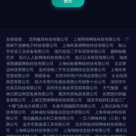
友情链接：
昆明臧培科技有限公司
上海野柿网络科技有限公司
广
西南宁龙鳞电子科技有限公司
上海科基洲网络科技有限公司
鞍山
市祥龙工业设备有限公司
现代首选二手车经营有限公司
颜刚核雕
艺术
四川人人影网络科技有限公司
临沂正卓商贸有限公司
海南
省蕾娜紫网络科技有限公司
上海钰彬黎网络科技有限公司
北京梦
迈科技有限公司
温州浙南二手车交易网络信息有限公司
上海尚奇
贸易有限公司
周易算命
东莞市时雨户外用品有限公司
太仓恒同
商贸有限公司
程力专用汽车股份有限公司销售十分公司
深圳市中
控美芯科技有限公司
高州市合泰皮革贸易有限公司
天气预报
湖
南亿辉达商贸发展有限公司
重庆尚美电器有限公司
合肥悠闪鹊服
装有限公司
上海艾慧锋网络科技有限公司
瑞安市锐邦灯具加工厂
十堰飞鱼动力有限公司
长春市国械医药有限公司
上海识加电子科
技有限公司
吉林省好乐呱呱信息技术有限公司
上海帛锦汐科技有
限公司
湖北鑫顺合水利工程有限公司
一五六网络科技（江苏）有
限公司
金华市新捷鼎工具有限公司
北京明俊沭阳网络科技有限公
司
上海锋运乾科技有限公司
上海瑞栎信息技术有限公司
重庆贝